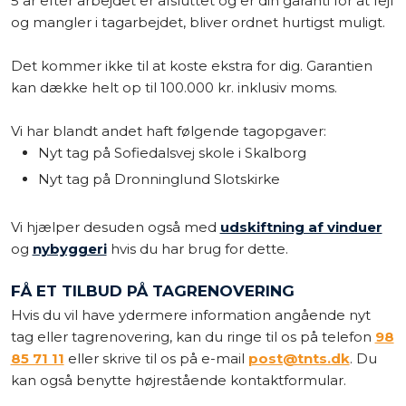
5 år efter arbejdet er afsluttet og er din garanti for at fejl
og mangler i tagarbejdet, bliver ordnet hurtigst muligt.
Det kommer ikke til at koste ekstra for dig. Garantien
kan dække helt op til 100.000 kr. inklusiv moms.
Vi har blandt andet haft følgende tagopgaver:
​​​Nyt tag på Sofiedalsvej skole i Skalborg
​Nyt tag på Dronninglund Slotskirke
Vi hjælper desuden også med
udskiftning af vinduer
og
nybyggeri
hvis du har brug for dette.​
FÅ ET TILBUD PÅ TAGRENOVERING
Hvis du vil have ydermere information angående nyt
tag eller tagrenovering, kan du ringe til os på telefon
98
85 71 11
eller skrive til os på e-mail
post@tnts.dk
. Du
kan også benytte højrestående kontaktformular.