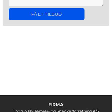
FØLG OS PÅ FACEBOOK​
Følg med i vores hverdag på Facebook, hvor vi poster
billeder af vores arbejde og meget mere!
FIRMA
Thorup Ny Tømrer- og Snedkerforretning A/S