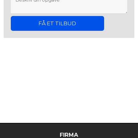
FØLG OS PÅ FACEBOOK​
Følg med i vores hverdag på Facebook, hvor vi poster
billeder af vores arbejde og meget mere!
FIRMA